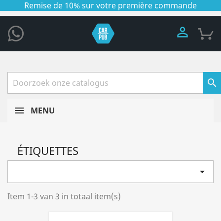
Remise de 10% sur votre première commande


MENU
ÉTIQUETTES

Item 1-3 van 3 in totaal item(s)