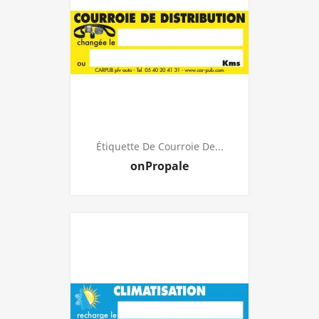
Étiquette De Courroie De...
Prijs
onPropale