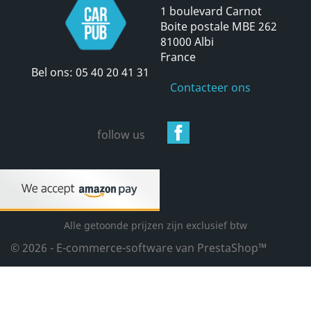
1 boulevard Carnot
Boite postale MBE 262
81000 Albi
France
Bel ons:
05 40 20 41 31
Contacteer ons
Facebook
follow us
Alle getoonde prijzen zijn exclusief btw
© 2026 - E-commerce-software van PrestaShop™