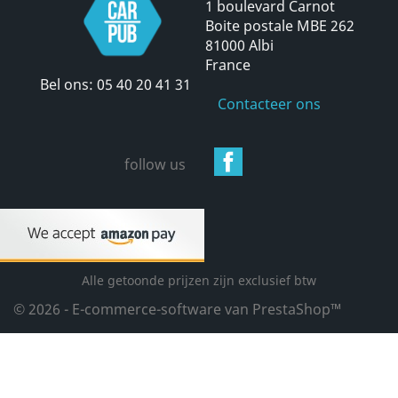
1 boulevard Carnot
Boite postale MBE 262
81000 Albi
France
Bel ons:
05 40 20 41 31
Contacteer ons
Facebook
follow us
Alle getoonde prijzen zijn exclusief btw
© 2026 - E-commerce-software van PrestaShop™