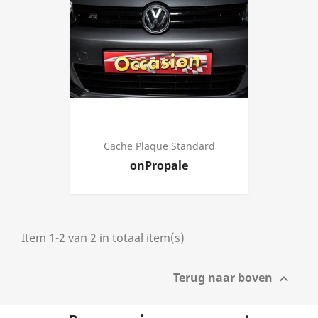
Cache Plaque Standard
Prijs
onPropale
Item 1-2 van 2 in totaal item(s)
Terug naar boven
